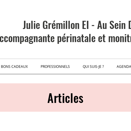
Julie Grémillon EI - Au Sein
ccompagnante
périnatale et
monit
BONS CADEAUX
PROFESSIONNELS
QUI SUIS-JE ?
AGEND
Articles