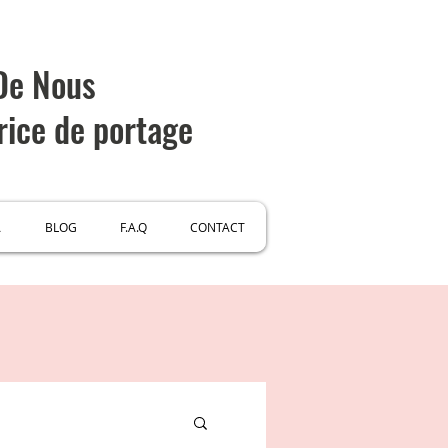
 De Nous
rice de portage
A
BLOG
F.A.Q
CONTACT