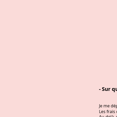
- Sur q
Je me dép
Les frai
Au-delà, 