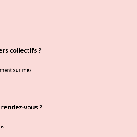
s collectifs ?
lement sur mes
e rendez-vous ?
us.