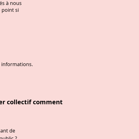
és à nous
 point si
s informations.
ier collectif comment
rant de
public ?