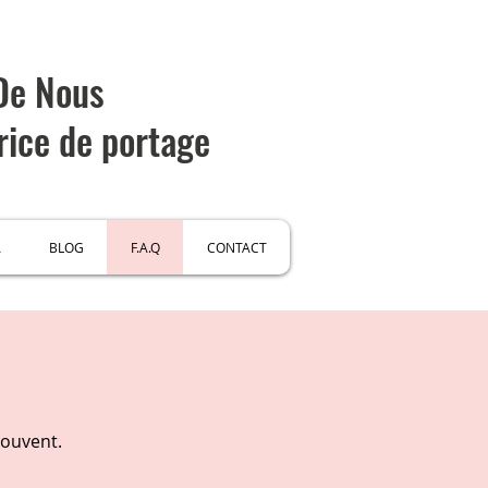
 De Nous
rice de portage
A
BLOG
F.A.Q
CONTACT
souvent.