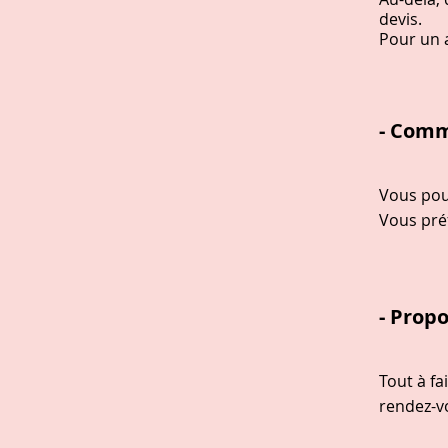
devis.
Pour un a
- Comm
Vous pou
Vous préf
- Prop
Tout à fa
rendez-v