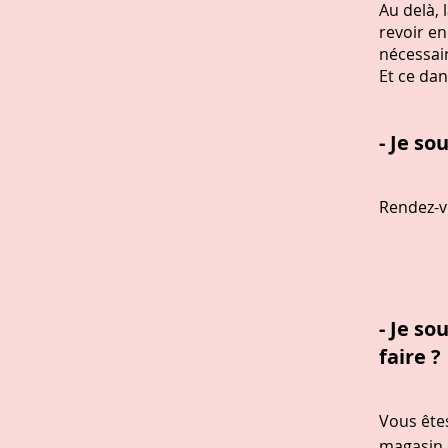
Au delà,
revoir en
nécessai
Et ce da
- Je s
Rendez-v
- Je so
faire ?
Vous êtes
magasin d