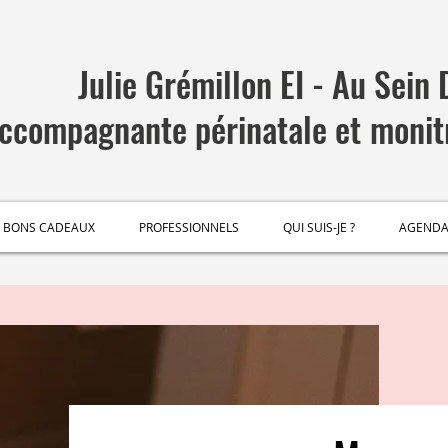
Julie Grémillon EI - Au Sein
ccompagnante
périnatale et
monit
BONS CADEAUX
PROFESSIONNELS
QUI SUIS-JE ?
AGEND