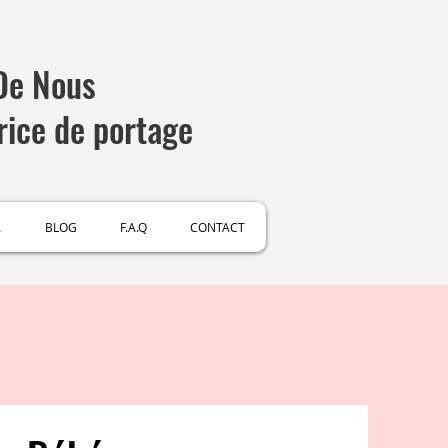
 De Nous
rice de portage
A
BLOG
F.A.Q
CONTACT