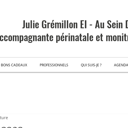
Julie Grémillon EI - Au Sein
ccompagnante
périnatale et
monit
BONS CADEAUX
PROFESSIONNELS
QUI SUIS-JE ?
AGEND
cture