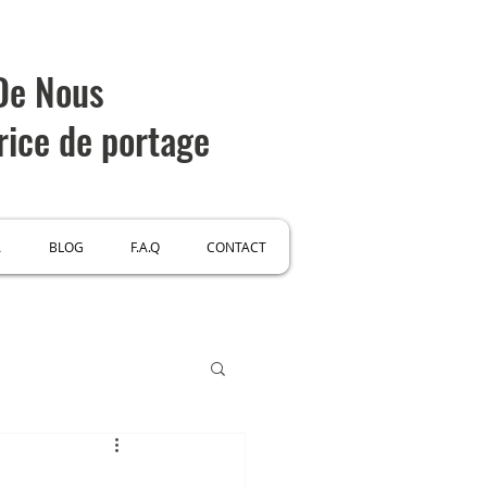
 De Nous
rice de portage
A
BLOG
F.A.Q
CONTACT