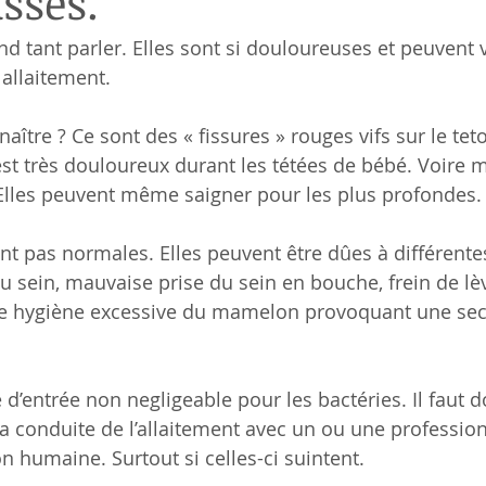
sses.
d tant parler. Elles sont si douloureuses et peuvent v
allaitement.
ître ? Ce sont des « fissures » rouges vifs sur le tet
st très douloureux durant les tétées de bébé. Voire
Elles peuvent même saigner pour les plus profondes.
nt pas normales. Elles peuvent être dûes à différentes
u sein, mauvaise prise du sein en bouche, frein de lè
 une hygiène excessive du mamelon provoquant une se
 d’entrée non negligeable pour les bactéries. Il faut d
a conduite de l’allaitement avec un ou une professionn
on humaine. Surtout si celles-ci suintent.