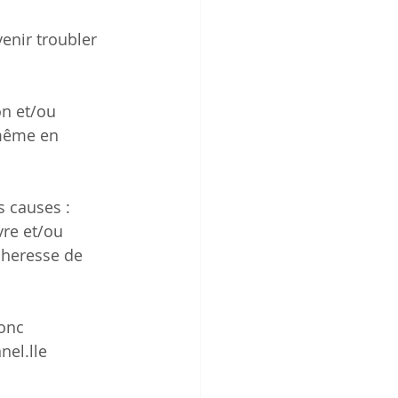
enir troubler 
on et/ou 
 même en 
 causes : 
vre et/ou 
cheresse de 
onc 
el.lle 