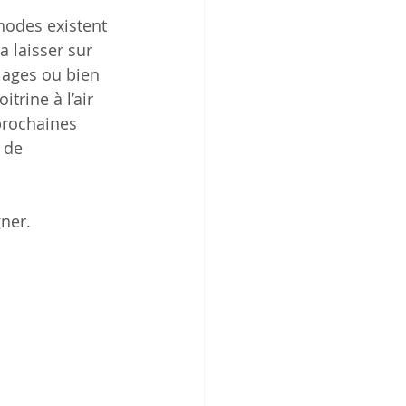
hodes existent 
a laisser sur 
lages ou bien 
trine à l’air 
prochaines 
 de 
gner.